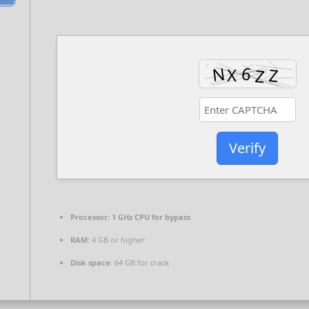
Verify
Processor:
1 GHz CPU for bypass
RAM:
4 GB or higher
Disk space:
64 GB for crack