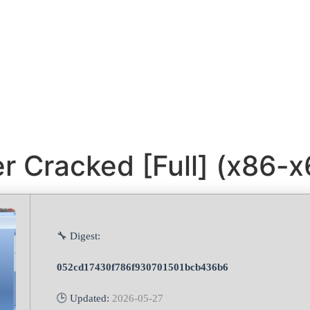
 Cracked [Full] (x86-x
🔧 Digest:
052cd17430f786f930701501bcb436b6
🕒 Updated:
2026-05-27