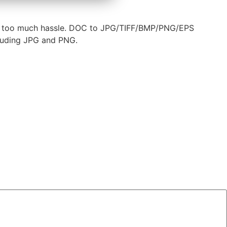
out too much hassle. DOC to JPG/TIFF/BMP/PNG/EPS
cluding JPG and PNG.