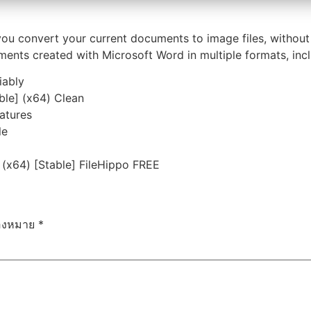
 you convert your current documents to image files, with
ments created with Microsoft Word in multiple formats, in
iably
ble] (x64) Clean
atures
le
(x64) [Stable] FileHippo FREE
ื่องหมาย
*