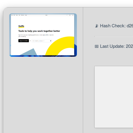
📡 Hash Check: d2
📅 Last Update: 20