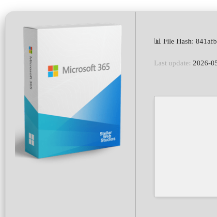
📊 File Hash: 841
Last update:
2026-0