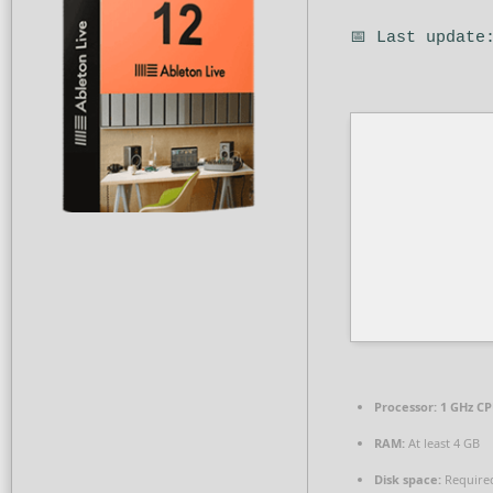
📅 Last update
Processor:
1 GHz CP
RAM:
At least 4 GB
Disk space:
Required