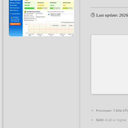
🕓 Last update: 202
Processor:
1 GHz CPU
RAM:
4 GB or higher