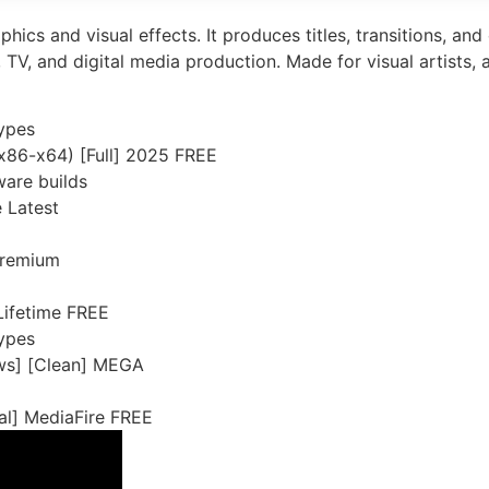
hics and visual effects. It produces titles, transitions, a
, TV, and digital media production. Made for visual artists,
types
(x86-x64) [Full] 2025 FREE
are builds
 Latest
 Premium
Lifetime FREE
types
ows] [Clean] MEGA
al] MediaFire FREE