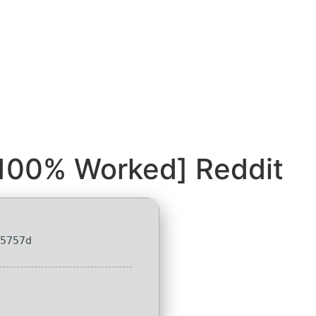
[100% Worked] Reddit
b5757d