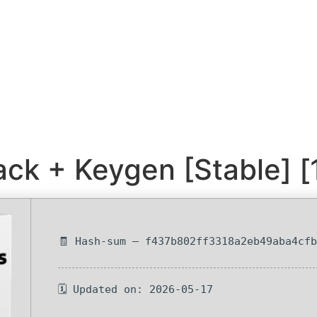
ack + Keygen [Stable] 
🧾 Hash-sum — f437b802ff3318a2eb49aba4cf
🗓 Updated on: 2026-05-17