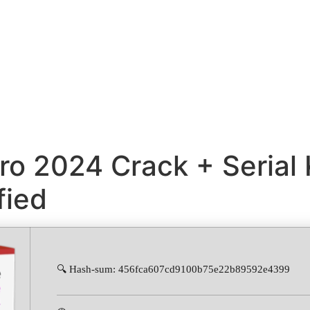
o 2024 Crack + Serial 
fied
🔍 Hash-sum: 456fca607cd9100b75e22b89592e4399