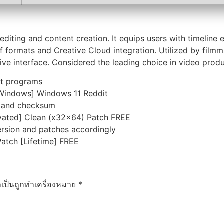
iting and content creation. It equips users with timeline e
of formats and Creative Cloud integration. Utilized by filmm
itive interface. Considered the leading choice in video produ
st programs
[Windows] Windows 11 Reddit
n and checksum
vated] Clean (x32x64) Patch FREE
rsion and patches accordingly
atch [Lifetime] FREE
ำเป็นถูกทำเครื่องหมาย
*