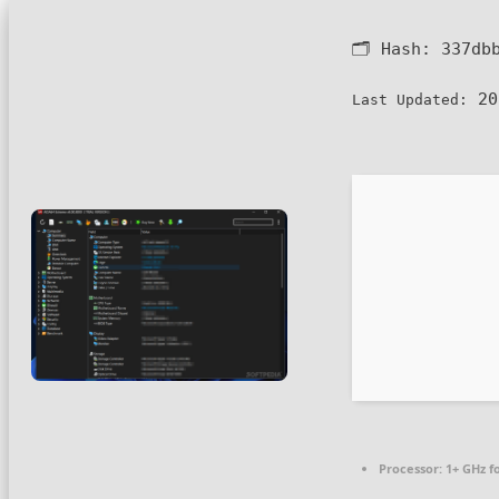
🗂 Hash:
337db
20
Last Updated:
Processor:
1+ GHz f