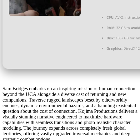
CPU:
AVX2 instructi
RAM:
32 GB to
avoid
Disk:
150+ GB for
hi
Graphics:
DirectX 12
Sam Bridges embarks on an inspiring mission of human connection
beyond the UCA alongside a diverse cast of returning and new
companions. Traverse rugged landscapes beset by otherworldly
enemies, dynamic environmental hazards, and a haunting existential
question about the cost of connection. Kojima Productions delivers a
visually stunning narrative engineered to maximize hardware
capabilities with seamless transitions and photo-realistic character
modeling. The journey expands across completely fresh global
territories, offering vastly upgraded traversal mechanics and deep
strategic combat options.