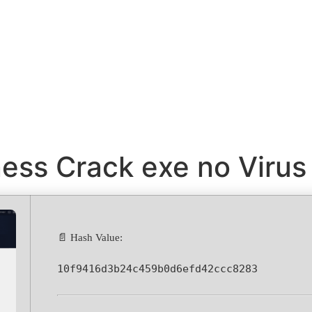
ess Crack exe no Virus
📄 Hash Value:
10f9416d3b24c459b0d6efd42ccc8283