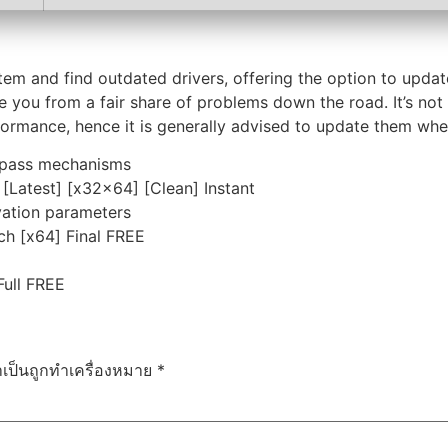
stem and find outdated drivers, offering the option to upd
ve you from a fair share of problems down the road. It’s no
formance, hence it is generally advised to update them wh
 bypass mechanisms
[Latest] [x32x64] [Clean] Instant
ivation parameters
ch [x64] Final FREE
Full FREE
ำเป็นถูกทำเครื่องหมาย
*