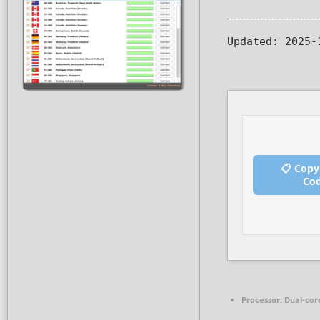
Updated:
2025-
📋 Copy
Co
Processor:
Dual-core