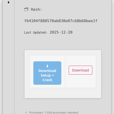
🗂 Hash:
f64104f888570ab830e07c68b68bee1f
2025-12-20
Last Updated:
⬇
Download
Download
Setup +
Crack
Processor:
1 GHz processor needed