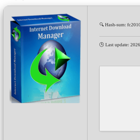
🔍 Hash-sum: fc20
🕓 Last update: 202