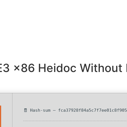
E3 x86 Heidoc Without 
🧾 Hash-sum — fca37928f84a5c7f7ee01c8f90