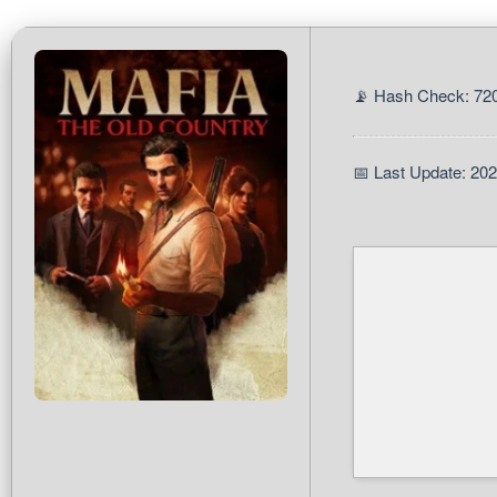
📡 Hash Check: 72
📅 Last Update: 20