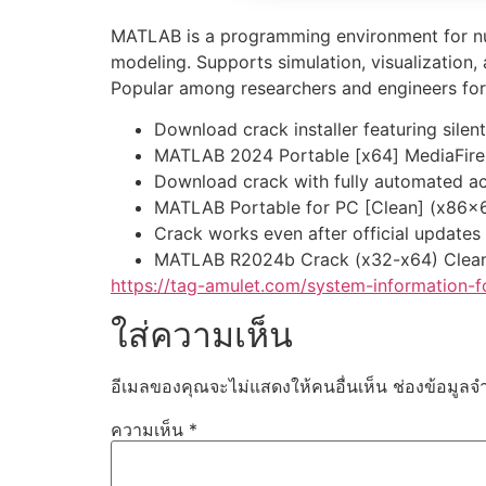
MATLAB is a programming environment for nume
modeling. Supports simulation, visualization,
Popular among researchers and engineers for
Download crack installer featuring silen
MATLAB 2024 Portable [x64] MediaFir
Download crack with fully automated ac
MATLAB Portable for PC [Clean] (x86x6
Crack works even after official updates
MATLAB R2024b Crack (x32-x64) Clea
https://tag-amulet.com/system-information-
ใส่ความเห็น
อีเมลของคุณจะไม่แสดงให้คนอื่นเห็น
ช่องข้อมูลจ
ความเห็น
*