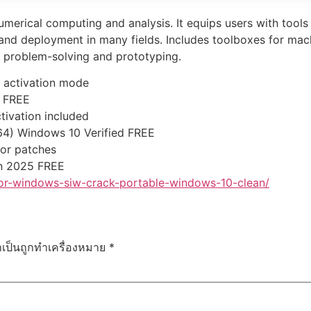
rical computing and analysis. It equips users with tools f
 and deployment in many fields. Includes toolboxes for machi
 problem-solving and prototyping.
t activation mode
e FREE
tivation included
4) Windows 10 Verified FREE
 or patches
n 2025 FREE
for-windows-siw-crack-portable-windows-10-clean/
ำเป็นถูกทำเครื่องหมาย
*