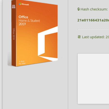
🔒 Hash checksum:
21e01166431a20
📆 Last updated: 