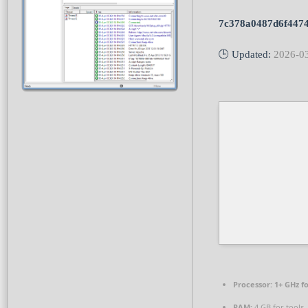
7c378a0487d6f4474
🕒 Updated:
2026-0
Processor:
1+ GHz fo
RAM:
4 GB for tools