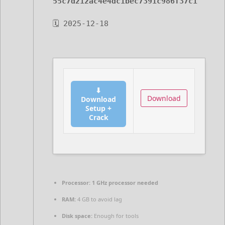
55c7d212ac4e4dc1bec7391c986f37c1
🗓 2025-12-18
⬇
Download
Download
Setup +
Crack
Processor:
1 GHz processor needed
RAM:
4 GB to avoid lag
Disk space:
Enough for tools