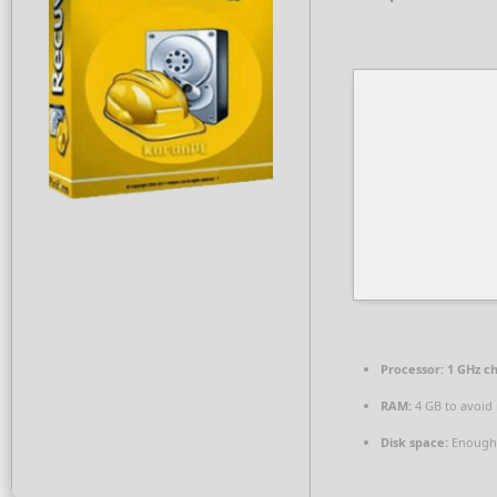
Processor:
1 GHz c
RAM:
4 GB to avoid 
Disk space:
Enough 