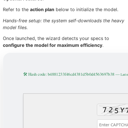
Refer to the
action plan
below to initialize the model.
Hands-free setup: the system self-downloads the heavy
model files.
Once launched, the wizard detects your specs to
configure the model for maximum efficiency
.
🛠 Hash code: b4881233f46cd4381d5b0d4563697b38 —
Last 