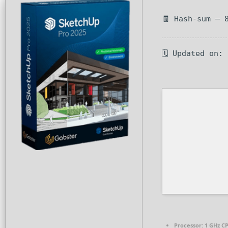
🧾 Hash-sum — 
🗓 Updated on:
Processor:
1 GHz CP