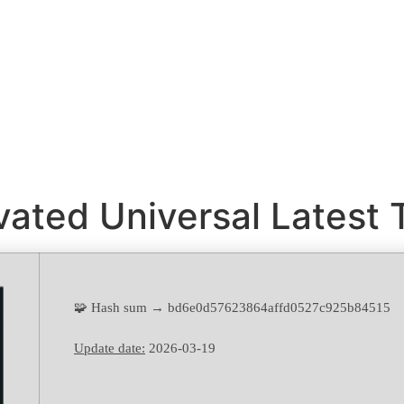
vated Universal Latest 
🧩 Hash sum → bd6e0d57623864affd0527c925b84515
Update date:
2026-03-19