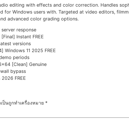
io editing with effects and color correction. Handles soph
ed for Windows users with. Targeted at video editors, film
, and advanced color grading options.
g server response
[Final] Instant FREE
atest versions
x64] Windows 11 2025 FREE
 demo periods
86x64 [Clean] Genuine
rewall bypass
us 2026 FREE
ำเป็นถูกทำเครื่องหมาย
*