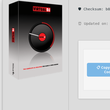
🛡️ Checksum: 
⏰ Updated on: 
📋 Copy
Co