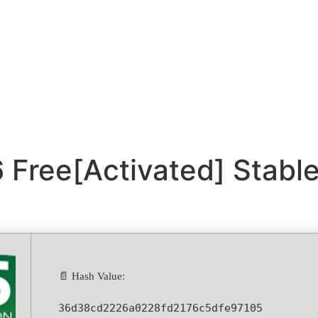
 Free[Activated] Stab
📄 Hash Value:
36d38cd2226a0228fd2176c5dfe97105