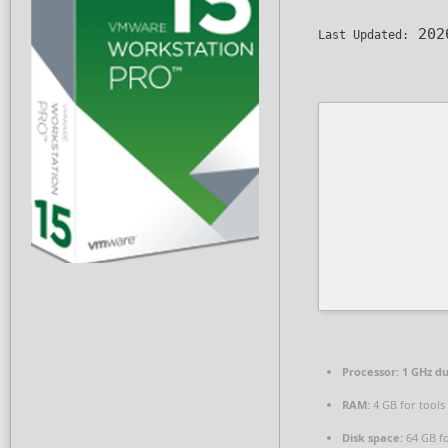
202
Last Updated:
Processor:
1 GHz du
RAM:
4 GB for tools
Disk space:
64 GB f