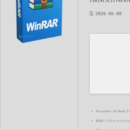
75819c3c1f74c4f
🗓 2026-06-08
Processor:
At least 1 
RAM:
4 GB to avoid la