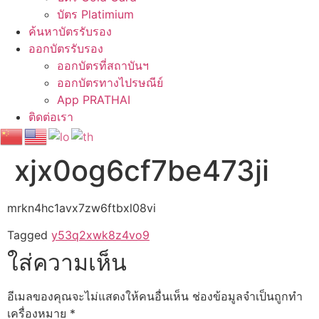
บัตร Platimium
ค้นหาบัตรรับรอง
ออกบัตรรับรอง
ออกบัตรที่สถาบันฯ
ออกบัตรทางไปรษณีย์
App PRATHAI
ติดต่อเรา
xjx0og6cf7be473ji
mrkn4hc1avx7zw6ftbxl08vi
Tagged
y53q2xwk8z4vo9
ใส่ความเห็น
อีเมลของคุณจะไม่แสดงให้คนอื่นเห็น
ช่องข้อมูลจำเป็นถูกทำ
เครื่องหมาย
*